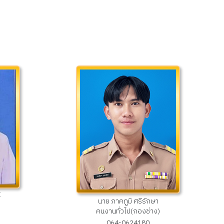
์
นาย ภาคภูมิ ศรีรักษา
คนงานทั่วไป(กองช่าง)
064-0624180