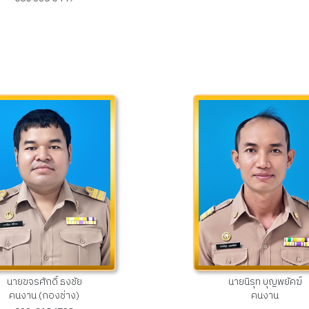
นายขจรศักดิ์ ธงชัย
นายนิรุท บุญพยัคฆ์
คนงาน (กองช่าง)
คนงาน