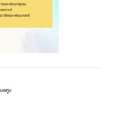
ำบลคูบ